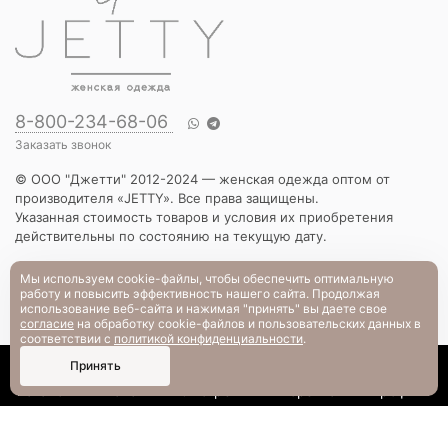
8-800-234-68-06
Заказать звонок
© ООО "Джетти" 2012-2024 — женская одежда оптом от
производителя «JETTY». Все права защищены.
Указанная стоимость товаров и условия их приобретения
действительны по состоянию на текущую дату.
КАТАЛОГ
Мы используем cookie-файлы, чтобы обеспечить оптимальную
работу и повысить эффективность нашего сайта. Продолжая
Новинки
использование веб-сайта и нажимая "принять" вы даете свое
Вечерняя коллекция
согласие
на обработку cookie-файлов и пользовательских данных в
Вязаный трикотаж
соответствии с
политикой конфиденциальности
.
Платья
0
Принять
Блузы и рубашки
Каталог
Поиск
Смотрели
Корзина
Профиль
Брюки и шорты
Жакеты и жилеты
Футболки и толстовки