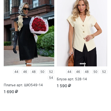
44
46
48
50
52
44
46
48
50
52
54
Блуза арт. 528-14
Платье арт. ШЮ549-14
1 590
1 690