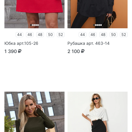
44
46
48
50
52
44
46
48
50
52
Юбка арт.105-26
Рубашка арт. 463-14
1 390
2 100