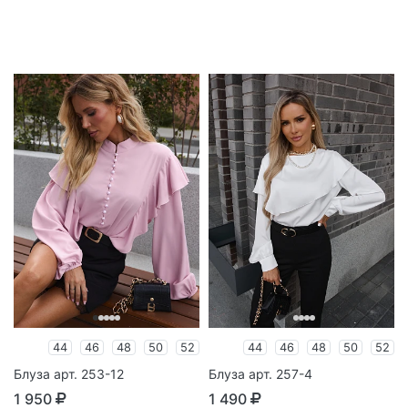
44
46
48
50
52
44
46
48
50
52
Блуза арт. 253-12
Блуза арт. 257-4
1 950
1 490