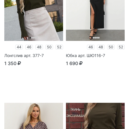
44
46
48
50
52
46
48
50
52
Лонгслив арт. 377-7
Юбка арт. ШЮ116-7
1 350
1 690