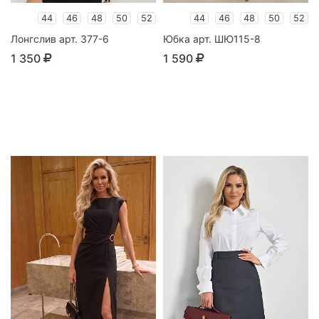
44
46
48
50
52
44
46
48
50
52
Лонгслив арт. 377-6
Юбка арт. ШЮ115-8
1 350
1 590