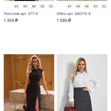
44
46
48
50
52
44
46
48
50
52
Лонгслив арт. 377-6
Юбка арт. ШЮ115-8
1 350
1 590