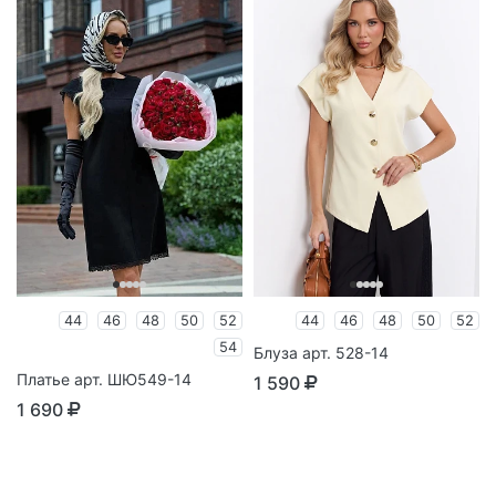
44
46
48
50
52
44
46
48
50
52
54
Блуза арт. 528-14
Платье арт. ШЮ549-14
1 590
1 690