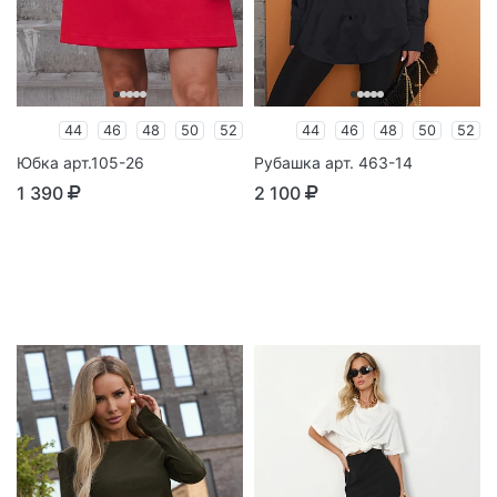
44
46
48
50
52
44
46
48
50
52
Юбка арт.105-26
Рубашка арт. 463-14
1 390
2 100