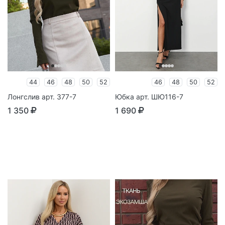
44
46
48
50
52
46
48
50
52
Лонгслив арт. 377-7
Юбка арт. ШЮ116-7
1 350
1 690