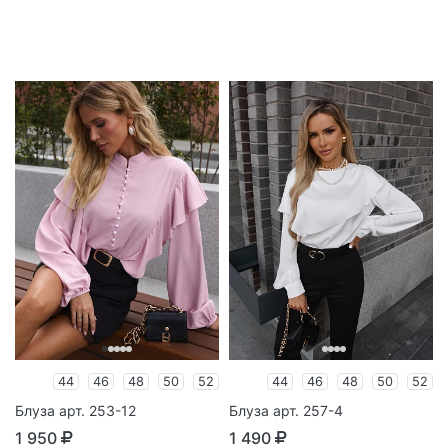
44
46
48
50
52
44
46
48
50
52
Блуза арт. 253-12
Блуза арт. 257-4
1 950
1 490