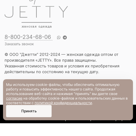
8-800-234-68-06
Заказать звонок
© ООО "Джетти" 2012-2024 — женская одежда оптом от
производителя «JETTY». Все права защищены.
Указанная стоимость товаров и условия их приобретения
действительны по состоянию на текущую дату.
КАТАЛОГ
Мы используем cookie-файлы, чтобы обеспечить оптимальную
работу и повысить эффективность нашего сайта. Продолжая
Новинки
использование веб-сайта и нажимая "принять" вы даете свое
Вечерняя коллекция
согласие
на обработку cookie-файлов и пользовательских данных в
Вязаный трикотаж
соответствии с
политикой конфиденциальности
.
Платья
0
Принять
Блузы и рубашки
Каталог
Поиск
Смотрели
Корзина
Профиль
Брюки и шорты
Жакеты и жилеты
Футболки и толстовки