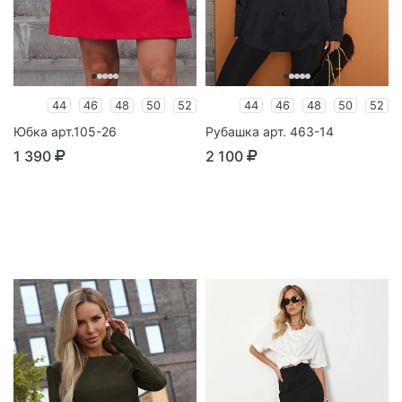
44
46
48
50
52
44
46
48
50
52
Юбка арт.105-26
Рубашка арт. 463-14
1 390
2 100