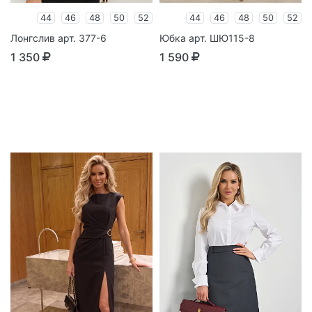
44
46
48
50
52
44
46
48
50
52
Лонгслив арт. 377-6
Юбка арт. ШЮ115-8
1 350
1 590