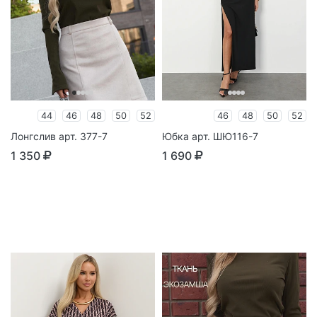
44
46
48
50
52
46
48
50
52
Лонгслив арт. 377-7
Юбка арт. ШЮ116-7
1 350
1 690