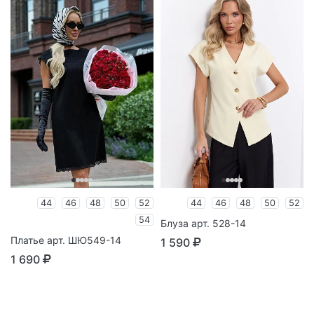
44
46
48
50
52
44
46
48
50
52
54
Блуза арт. 528-14
Платье арт. ШЮ549-14
1 590
1 690