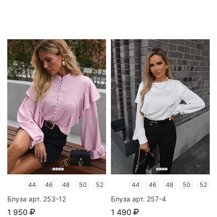
44
46
48
50
52
44
46
48
50
52
Блуза арт. 253-12
Блуза арт. 257-4
1 950
1 490