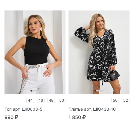
44
46
48
50
50
52
Топ арт. ШЮ003-5
Платье арт. ШЮ433-10
990
1 850