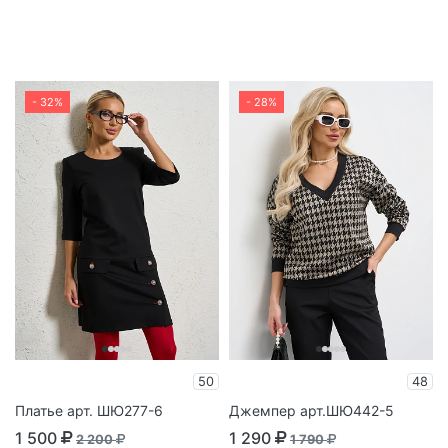
- 32%
- 28%
50
48
Платье арт. ШЮ277-6
Джемпер арт.ШЮ442-5
1 500
1 290
2 200
1 790