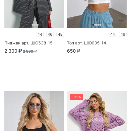
44
46
48
44
46
Пиджак арт. ШЮ538-15
Топ арт. ШЮ005-14
2 300
650
2 890
- 29%