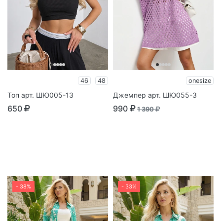
46
48
onesize
Топ арт. ШЮ005-13
Джемпер арт. ШЮ055-3
650
990
1 390
- 38%
- 33%