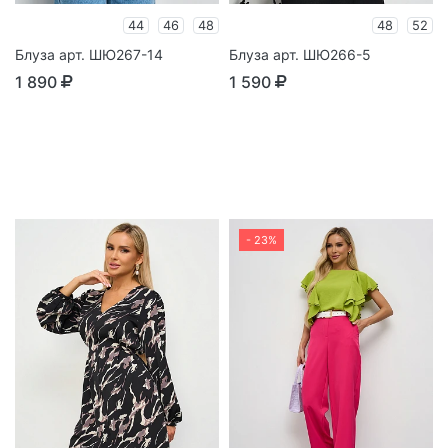
44
46
48
48
52
Блуза арт. ШЮ267-14
Блуза арт. ШЮ266-5
1 890
1 590
- 23%