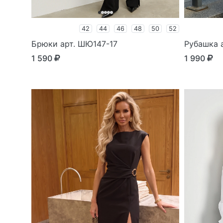
42
44
46
48
50
52
Брюки арт. ШЮ147-17
Рубашка а
1 590
1 990