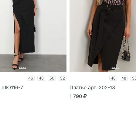
46
48
50
52
46
48
5
. ШЮ116-7
Платье арт. 202-13
1 790