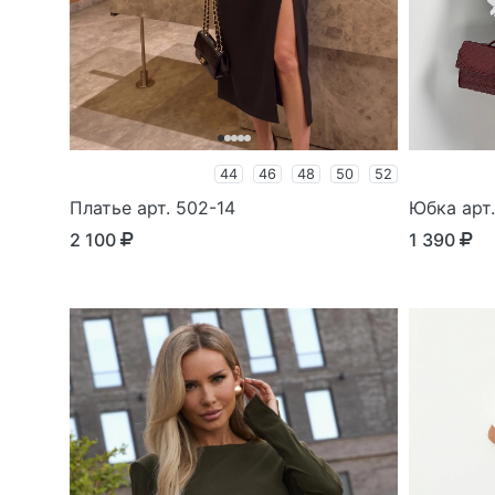
44
46
48
50
52
Платье арт. 502-14
Юбка арт.
2 100
1 390