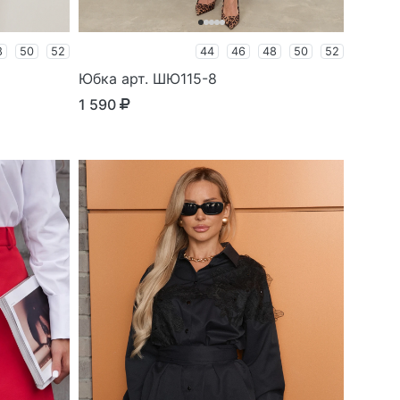
8
50
52
44
46
48
50
52
Юбка арт. ШЮ115-8
1 590