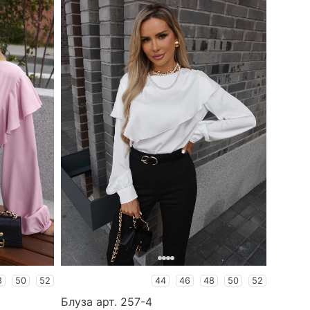
8
50
52
44
46
48
50
52
Блуза арт. 257-4