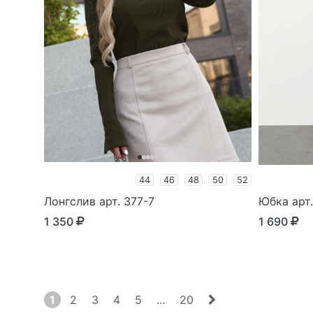
44
46
48
50
52
Лонгслив арт. 377-7
Юбка арт
1 350
1 690
1
2
3
4
5
...
20