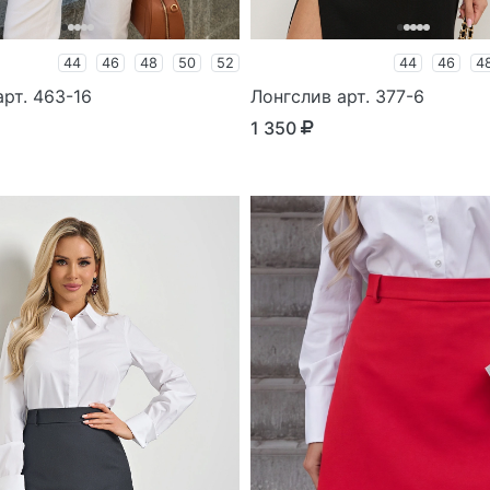
44
46
48
50
52
44
46
4
рт. 463-16
Лонгслив арт. 377-6
1 350