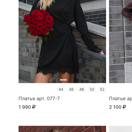
44
46
48
50
52
Платье арт. 077-7
Платье ар
1 990
2 100