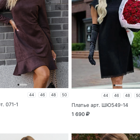
44
46
48
50
44
46
48
5
т. 071-1
Платье арт. ШЮ549-14
1 690