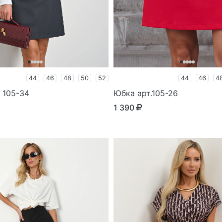
44
46
48
50
52
44
46
4
 105-34
Юбка арт.105-26
1 390