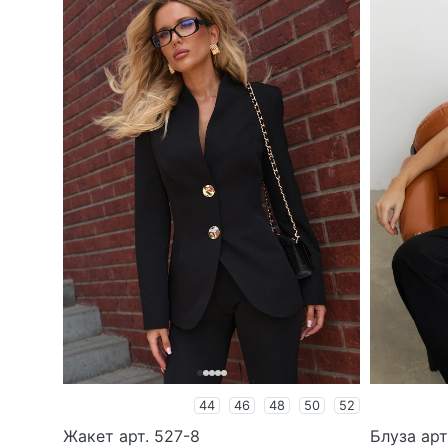
44
46
48
50
52
Жакет арт. 527-8
Блуза арт