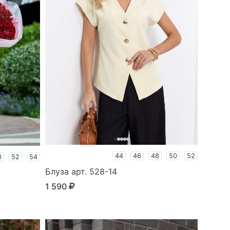
44
46
48
50
52
0
52
54
Блуза арт. 528-14
1 590