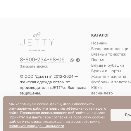
КАТАЛОГ
Новинки
Вечерняя коллекция
Вязаный трикотаж
8-800-234-68-06
Платья
Блузы и рубашки
Заказать звонок
Брюки и шорты
Жакеты и жилеты
© ООО "Джетти" 2012-2024 —
Футболки и толстов
женская одежда оптом от
Юбки
производителя «JETTY». Все права
весна-лето
защищены.
Распродажа
Указанная стоимость товаров и
Уценка
Мы используем cookie-файлы, чтобы обеспечить
условия их приобретения
оптимальную работу и повысить эффективность нашего
действительны по состоянию на
сайта. Продолжая использование веб-сайта и нажимая
Пр
текущую дату.
"принять" вы даете свое
согласие
на обработку cookie-
файлов и пользовательских данных в соответствии с
политикой конфиденциальности
.