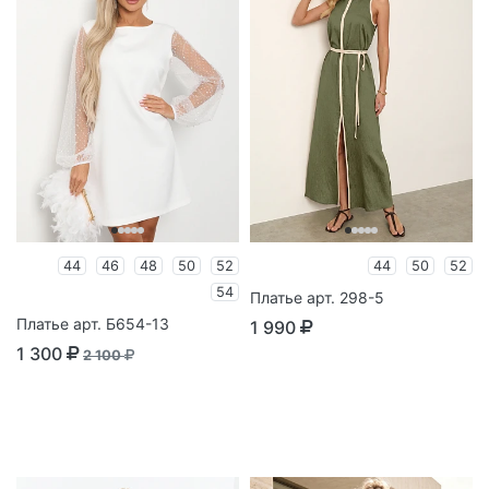
44
46
48
50
52
44
50
52
54
Платье арт. 298-5
Платье арт. Б654-13
1 990
1 300
2 100