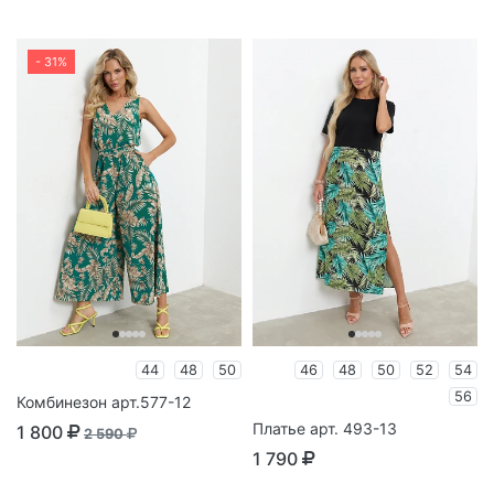
- 31%
44
48
50
46
48
50
52
54
56
Комбинезон арт.577-12
Платье арт. 493-13
1 800
2 590
1 790