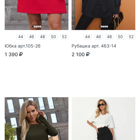
44
46
48
50
52
44
46
48
50
52
Юбка арт.105-26
Рубашка арт. 463-14
1 390
2 100