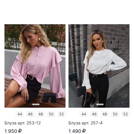
44
46
48
50
52
44
46
48
50
52
Блуза арт. 253-12
Блуза арт. 257-4
1 950
1 490