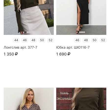
44
46
48
50
52
46
48
50
52
Лонгслив арт. 377-7
Юбка арт. ШЮ116-7
1 350
1 690