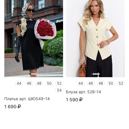
44
46
48
50
52
44
46
48
50
52
54
Блуза арт. 528-14
Платье арт. ШЮ549-14
1 590
1 690