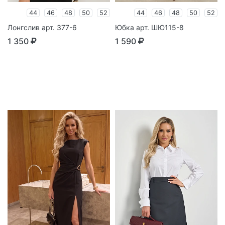
44
46
48
50
52
44
46
48
50
52
Лонгслив арт. 377-6
Юбка арт. ШЮ115-8
1 350
1 590