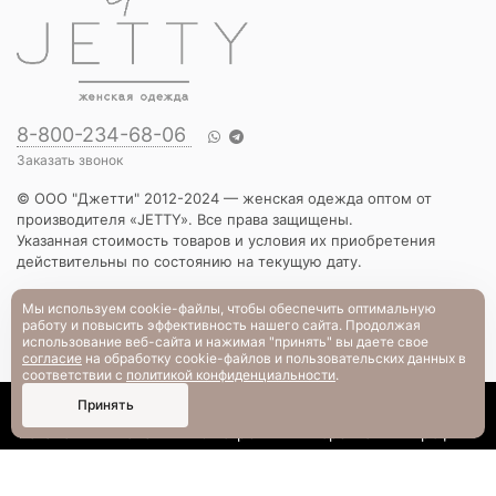
8-800-234-68-06
Заказать звонок
© ООО "Джетти" 2012-2024 — женская одежда оптом от
производителя «JETTY». Все права защищены.
Указанная стоимость товаров и условия их приобретения
действительны по состоянию на текущую дату.
КАТАЛОГ
Мы используем cookie-файлы, чтобы обеспечить оптимальную
работу и повысить эффективность нашего сайта. Продолжая
Новинки
использование веб-сайта и нажимая "принять" вы даете свое
Вечерняя коллекция
согласие
на обработку cookie-файлов и пользовательских данных в
Вязаный трикотаж
соответствии с
политикой конфиденциальности
.
Платья
0
Принять
Блузы и рубашки
Каталог
Поиск
Смотрели
Корзина
Профиль
Брюки и шорты
Жакеты и жилеты
Футболки и толстовки