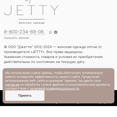
8-800-234-68-06
Заказать звонок
© ООО "Джетти" 2012-2024 — женская одежда оптом от
производителя «JETTY». Все права защищены.
Указанная стоимость товаров и условия их приобретения
действительны по состоянию на текущую дату.
КАТАЛОГ
Мы используем cookie-файлы, чтобы обеспечить оптимальную
работу и повысить эффективность нашего сайта. Продолжая
Новинки
использование веб-сайта и нажимая "принять" вы даете свое
Вечерняя коллекция
согласие
на обработку cookie-файлов и пользовательских данных в
Вязаный трикотаж
соответствии с
политикой конфиденциальности
.
Платья
0
Принять
Блузы и рубашки
Каталог
Поиск
Смотрели
Корзина
Профиль
Брюки и шорты
Жакеты и жилеты
Футболки и толстовки