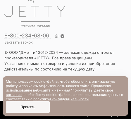
8-800-234-68-06
Заказать звонок
© ООО "Джетти" 2012-2024 — женская одежда оптом от
производителя «JETTY». Все права защищены.
Указанная стоимость товаров и условия их приобретения
действительны по состоянию на текущую дату.
КАТАЛОГ
Мы используем cookie-файлы, чтобы обеспечить оптимальную
работу и повысить эффективность нашего сайта. Продолжая
Новинки
использование веб-сайта и нажимая "принять" вы даете свое
Вечерняя коллекция
согласие
на обработку cookie-файлов и пользовательских данных в
Вязаный трикотаж
соответствии с
политикой конфиденциальности
.
Платья
0
Принять
Блузы и рубашки
Каталог
Поиск
Смотрели
Корзина
Профиль
Брюки и шорты
Жакеты и жилеты
Футболки и толстовки