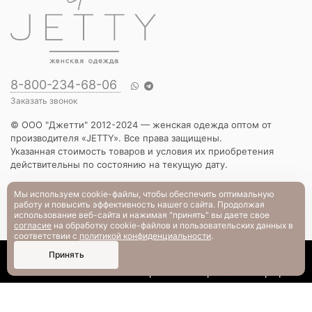
8-800-234-68-06
Заказать звонок
© ООО "Джетти" 2012-2024 — женская одежда оптом от
производителя «JETTY». Все права защищены.
Указанная стоимость товаров и условия их приобретения
действительны по состоянию на текущую дату.
КАТАЛОГ
Мы используем cookie-файлы, чтобы обеспечить оптимальную
работу и повысить эффективность нашего сайта. Продолжая
Новинки
использование веб-сайта и нажимая "принять" вы даете свое
Вечерняя коллекция
согласие
на обработку cookie-файлов и пользовательских данных в
Вязаный трикотаж
соответствии с
политикой конфиденциальности
.
Платья
0
Принять
Блузы и рубашки
Каталог
Поиск
Смотрели
Корзина
Профиль
Брюки и шорты
Жакеты и жилеты
Футболки и толстовки