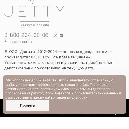
8-800-234-68-06
Заказать звонок
© ООО "Джетти" 2012-2024 — женская одежда оптом от
производителя «JETTY». Все права защищены.
Указанная стоимость товаров и условия их приобретения
действительны по состоянию на текущую дату.
КАТАЛОГ
Мы используем cookie-файлы, чтобы обеспечить оптимальную
работу и повысить эффективность нашего сайта. Продолжая
Новинки
использование веб-сайта и нажимая "принять" вы даете свое
Вечерняя коллекция
согласие
на обработку cookie-файлов и пользовательских данных в
Вязаный трикотаж
соответствии с
политикой конфиденциальности
.
Платья
0
Принять
Блузы и рубашки
Каталог
Поиск
Смотрели
Корзина
Профиль
Брюки и шорты
Жакеты и жилеты
Футболки и толстовки