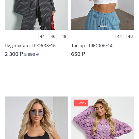
44
46
48
44
46
Пиджак арт. ШЮ538-15
Топ арт. ШЮ005-14
2 300
650
2 890
- 29%