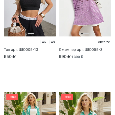
46
48
onesize
Топ арт. ШЮ005-13
Джемпер арт. ШЮ055-3
650
990
1 390
- 38%
- 33%