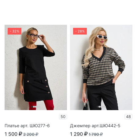
- 32%
- 28%
50
48
Платье арт. ШЮ277-6
Джемпер арт.ШЮ442-5
1 500
1 290
2 200
1 790