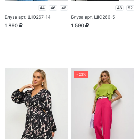
44
46
48
48
52
Блуза арт. ШЮ267-14
Блуза арт. ШЮ266-5
1 890
1 590
- 23%