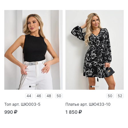
44
46
48
50
50
52
Топ арт. ШЮ003-5
Платье арт. ШЮ433-10
990
1 850