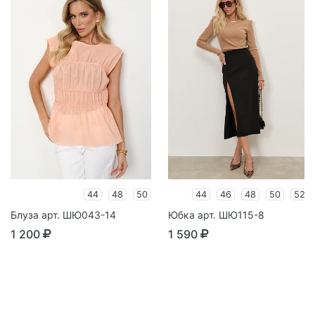
44
48
50
44
46
48
50
52
Блуза арт. ШЮ043-14
Юбка арт. ШЮ115-8
1 200
1 590