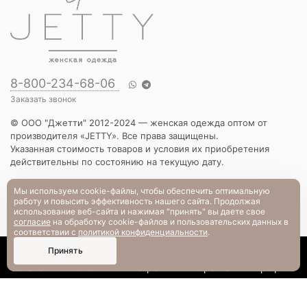
8-800-234-68-06
Заказать звонок
© ООО "Джетти" 2012-2024 — женская одежда оптом от
производителя «JETTY». Все права защищены.
Указанная стоимость товаров и условия их приобретения
действительны по состоянию на текущую дату.
КАТАЛОГ
Мы используем cookie-файлы, чтобы обеспечить оптимальную
работу и повысить эффективность нашего сайта. Продолжая
Новинки
использование веб-сайта и нажимая "принять" вы даете свое
Вечерняя коллекция
согласие
на обработку cookie-файлов и пользовательских данных в
Вязаный трикотаж
соответствии с
политикой конфиденциальности
.
Платья
0
Принять
Блузы и рубашки
Каталог
Поиск
Смотрели
Корзина
Профиль
Брюки и шорты
Жакеты и жилеты
Футболки и толстовки