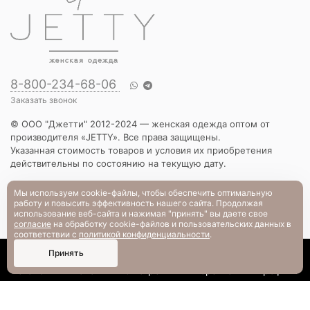
8-800-234-68-06
Заказать звонок
© ООО "Джетти" 2012-2024 — женская одежда оптом от
производителя «JETTY». Все права защищены.
Указанная стоимость товаров и условия их приобретения
действительны по состоянию на текущую дату.
КАТАЛОГ
Мы используем cookie-файлы, чтобы обеспечить оптимальную
работу и повысить эффективность нашего сайта. Продолжая
Новинки
использование веб-сайта и нажимая "принять" вы даете свое
Вечерняя коллекция
согласие
на обработку cookie-файлов и пользовательских данных в
Вязаный трикотаж
соответствии с
политикой конфиденциальности
.
Платья
0
Принять
Блузы и рубашки
Каталог
Поиск
Смотрели
Корзина
Профиль
Брюки и шорты
Жакеты и жилеты
Футболки и толстовки