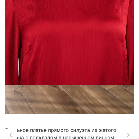
Стильное платье прямого силуэта из жатого
шифона с подкладом в насышенном винном