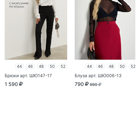
44
46
48
50
52
44
46
48
50
52
Брюки арт. ШЮ147-17
Блуза арт. ШЮ006-13
1 590
790
990