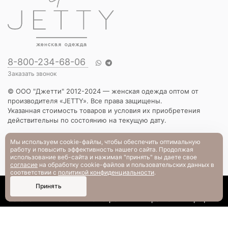
8-800-234-68-06
Заказать звонок
© ООО "Джетти" 2012-2024 — женская одежда оптом от
производителя «JETTY». Все права защищены.
Указанная стоимость товаров и условия их приобретения
действительны по состоянию на текущую дату.
КАТАЛОГ
Мы используем cookie-файлы, чтобы обеспечить оптимальную
работу и повысить эффективность нашего сайта. Продолжая
Новинки
использование веб-сайта и нажимая "принять" вы даете свое
Вечерняя коллекция
согласие
на обработку cookie-файлов и пользовательских данных в
Вязаный трикотаж
соответствии с
политикой конфиденциальности
.
Платья
0
Принять
Блузы и рубашки
Каталог
Поиск
Смотрели
Корзина
Профиль
Брюки и шорты
Жакеты и жилеты
Футболки и толстовки