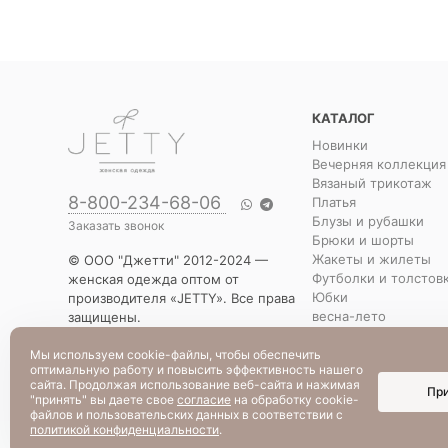
КАТАЛОГ
Новинки
Вечерняя коллекция
Вязаный трикотаж
8-800-234-68-06
Платья
Блузы и рубашки
Заказать звонок
Брюки и шорты
Жакеты и жилеты
© ООО "Джетти" 2012-2024 —
Футболки и толстов
женская одежда оптом от
Юбки
производителя «JETTY». Все права
весна-лето
защищены.
Распродажа
Указанная стоимость товаров и
Уценка
условия их приобретения
Мы используем cookie-файлы, чтобы обеспечить
оптимальную работу и повысить эффективность нашего
действительны по состоянию на
сайта. Продолжая использование веб-сайта и нажимая
Пр
текущую дату.
"принять" вы даете свое
согласие
на обработку cookie-
файлов и пользовательских данных в соответствии с
политикой конфиденциальности
.