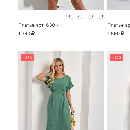
44
46
48
50
Платье арт. 630-4
Платье ар
1 790
1 890
- 37%
- 32%