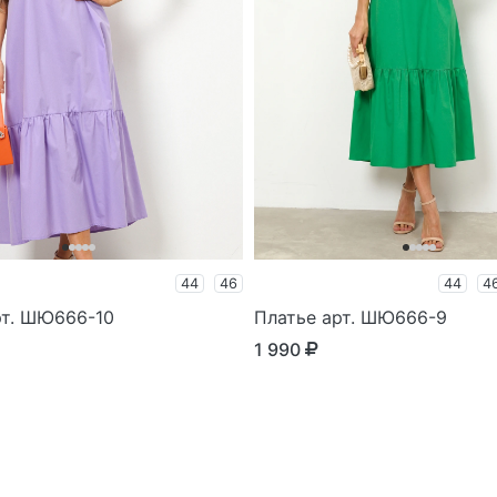
44
46
44
4
рт. ШЮ666-10
Платье арт. ШЮ666-9
1 990