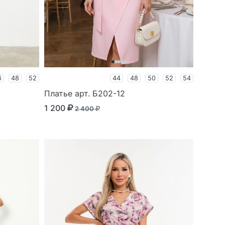
6
48
52
44
48
50
52
54
Платье арт. Б202-12
1 200
2 400