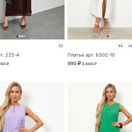
50
44
4
т. 225-4
Платье арт. Б502-10
990
350
2 400