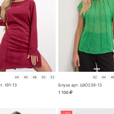
44
46
48
50
52
42
44
4
т. 191-13
Блуза арт. ШЮ239-13
1 100
- 32%