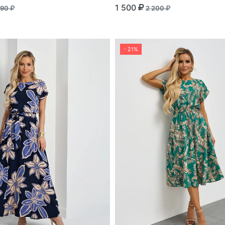
1 500
890
2 200
- 21%