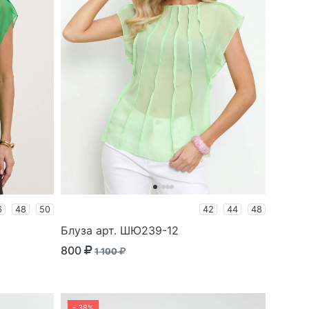
6
48
50
42
44
48
Блуза арт. ШЮ239-12
800
1 100
- 38%