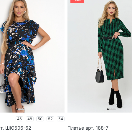
46
48
50
52
54
рт. ШЮ506-62
Платье арт. 188-7