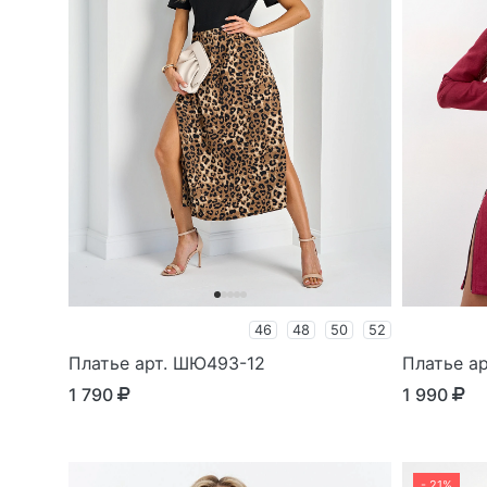
46
48
50
52
Платье арт. ШЮ493-12
Платье ар
1 790
1 990
- 21%