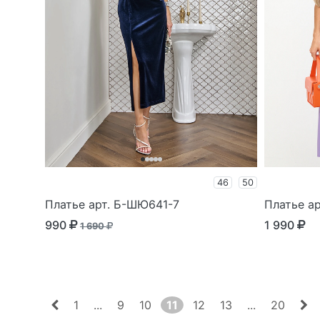
46
50
Платье арт. Б-ШЮ641-7
Платье а
990
1 990
1 690
1
...
9
10
11
12
13
...
20