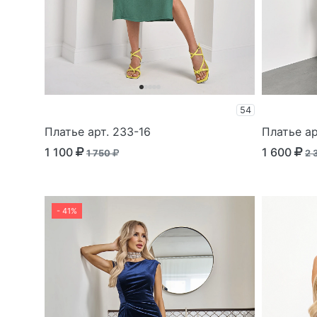
54
Платье арт. 233-16
Платье ар
1 100
1 600
1 750
2 
- 41%