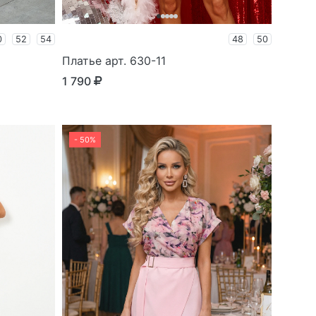
0
52
54
48
50
Платье арт. 630-11
1 790
- 50%