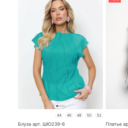
44
46
48
50
52
Блуза арт. ШЮ239-6
Платье а