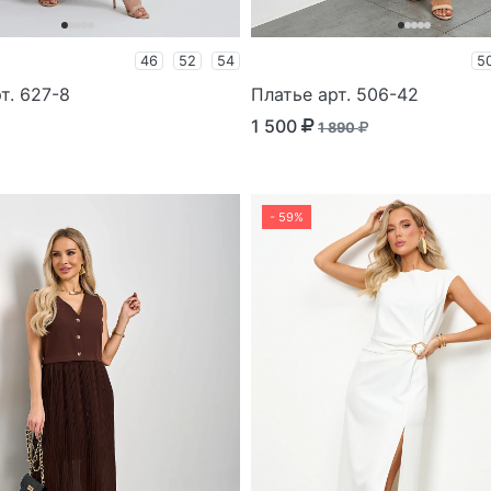
46
52
54
5
т. 627-8
Платье арт. 506-42
1 500
1 890
- 59%