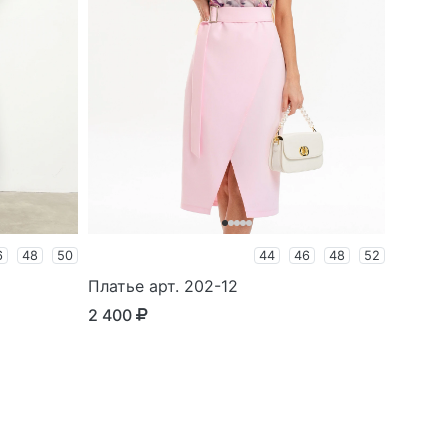
6
48
50
44
46
48
52
Платье арт. 202-12
2 400