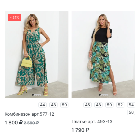
- 31%
44
48
50
46
48
50
52
54
56
Комбинезон арт.577-12
Платье арт. 493-13
1 800
2 590
1 790