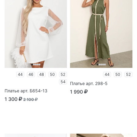
44
46
48
50
52
44
50
52
54
Платье арт. 298-5
Платье арт. Б654-13
1 990
1 300
2 100