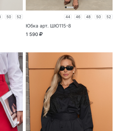
8
50
52
44
46
48
50
52
Юбка арт. ШЮ115-8
1 590