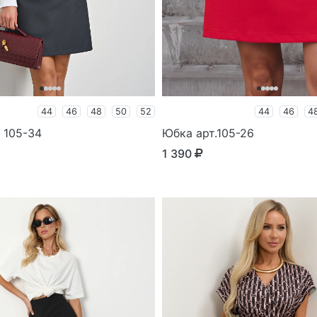
44
46
48
50
52
44
46
4
 105-34
Юбка арт.105-26
1 390