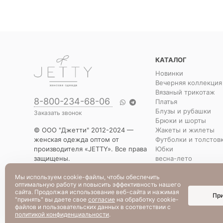
КАТАЛОГ
Новинки
Вечерняя коллекция
Вязаный трикотаж
8-800-234-68-06
Платья
Блузы и рубашки
Заказать звонок
Брюки и шорты
Жакеты и жилеты
© ООО "Джетти" 2012-2024 —
Футболки и толстов
женская одежда оптом от
Юбки
производителя «JETTY». Все права
весна-лето
защищены.
Распродажа
Указанная стоимость товаров и
Уценка
Мы используем cookie-файлы, чтобы обеспечить
условия их приобретения
оптимальную работу и повысить эффективность нашего
действительны по состоянию на
сайта. Продолжая использование веб-сайта и нажимая
Пр
текущую дату.
"принять" вы даете свое
согласие
на обработку cookie-
файлов и пользовательских данных в соответствии с
политикой конфиденциальности
.