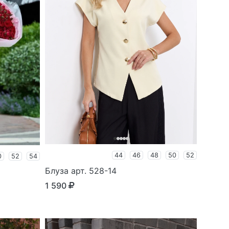
44
46
48
50
52
0
52
54
Блуза арт. 528-14
1 590