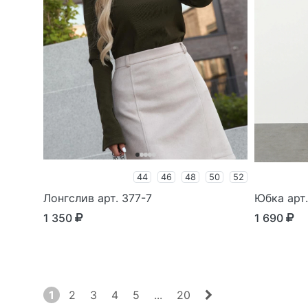
44
46
48
50
52
Лонгслив арт. 377-7
Юбка арт
1 350
1 690
1
2
3
4
5
...
20