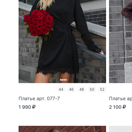
44
46
48
50
52
Платье арт. 077-7
Платье ар
1 990
2 100