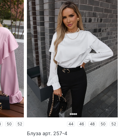
8
50
52
44
46
48
50
52
Блуза арт. 257-4