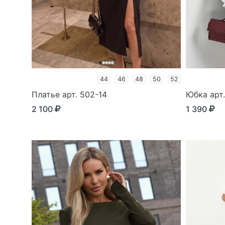
44
46
48
50
52
Платье арт. 502-14
Юбка арт.
2 100
1 390