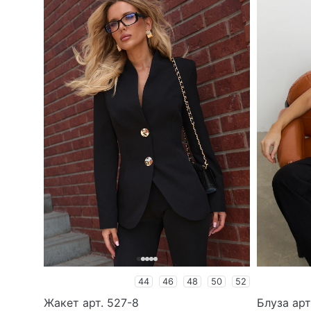
44
46
48
50
52
Жакет арт. 527-8
Блуза арт