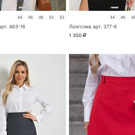
44
46
48
50
52
44
46
4
рт. 463-16
Лонгслив арт. 377-6
1 350