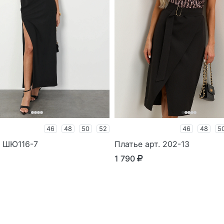
46
48
50
52
46
48
5
. ШЮ116-7
Платье арт. 202-13
1 790