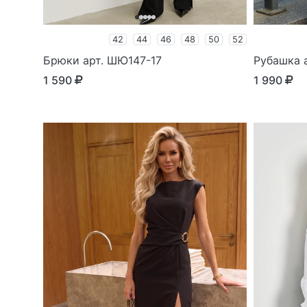
42
44
46
48
50
52
Брюки арт. ШЮ147-17
Рубашка а
1 590
1 990