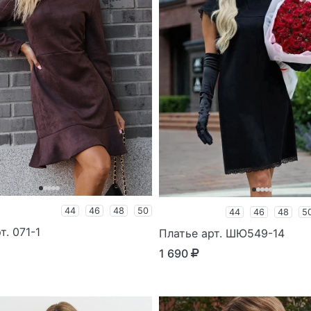
44
46
48
50
44
46
48
5
т. 071-1
Платье арт. ШЮ549-14
1 690