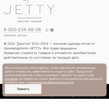
8-800-234-68-06
Заказать звонок
© ООО "Джетти" 2012-2024 — женская одежда оптом от
производителя «JETTY». Все права защищены.
Указанная стоимость товаров и условия их приобретения
действительны по состоянию на текущую дату.
КАТАЛОГ
Мы используем cookie-файлы, чтобы обеспечить оптимальную
работу и повысить эффективность нашего сайта. Продолжая
Новинки
использование веб-сайта и нажимая "принять" вы даете свое
Вечерняя коллекция
согласие
на обработку cookie-файлов и пользовательских данных в
Вязаный трикотаж
соответствии с
политикой конфиденциальности
.
Платья
0
Принять
Блузы и рубашки
Каталог
Поиск
Смотрели
Корзина
Профиль
Брюки и шорты
Жакеты и жилеты
Футболки и толстовки