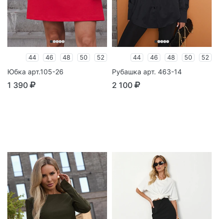
44
46
48
50
52
44
46
48
50
52
Юбка арт.105-26
Рубашка арт. 463-14
1 390
2 100