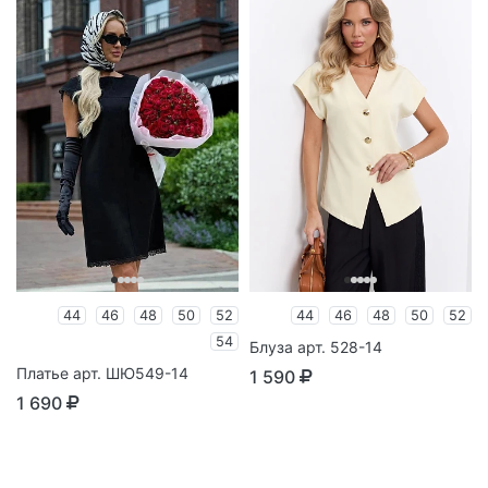
44
46
48
50
52
44
46
48
50
52
54
Блуза арт. 528-14
Платье арт. ШЮ549-14
1 590
1 690