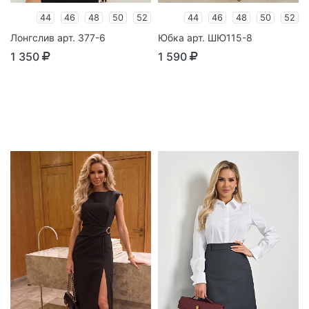
44
46
48
50
52
44
46
48
50
52
Лонгслив арт. 377-6
Юбка арт. ШЮ115-8
1 350
1 590