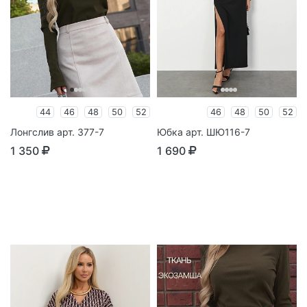
44
46
48
50
52
46
48
50
52
Лонгслив арт. 377-7
Юбка арт. ШЮ116-7
1 350
1 690