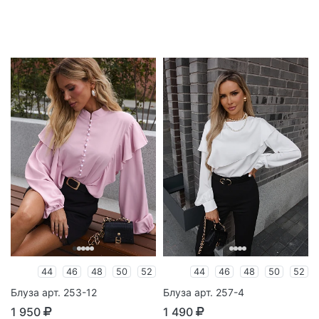
44
46
48
50
52
44
46
48
50
52
Блуза арт. 253-12
Блуза арт. 257-4
1 950
1 490