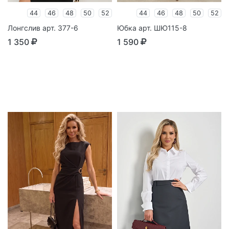
44
46
48
50
52
44
46
48
50
52
Лонгслив арт. 377-6
Юбка арт. ШЮ115-8
1 350
1 590