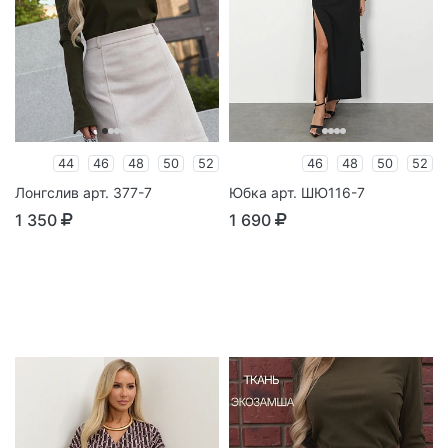
44
46
48
50
52
46
48
50
52
Лонгслив арт. 377-7
Юбка арт. ШЮ116-7
1 350
1 690