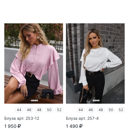
44
46
48
50
52
44
46
48
50
52
Блуза арт. 253-12
Блуза арт. 257-4
1 950
1 490