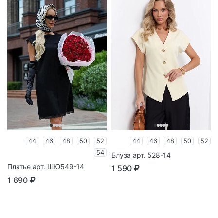
44
46
48
50
52
44
46
48
50
52
54
Блуза арт. 528-14
Платье арт. ШЮ549-14
1 590
1 690