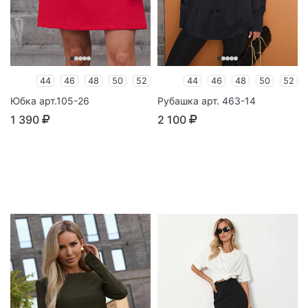
44
46
48
50
52
44
46
48
50
52
Юбка арт.105-26
Рубашка арт. 463-14
1 390
2 100