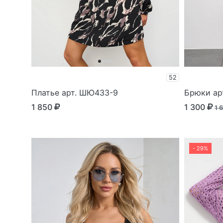
52
Платье арт. ШЮ433-9
Брюки ар
1 850
1 300
1 
- 29%