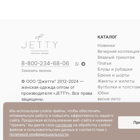
КАТАЛОГ
Новинки
Вечерняя коллекция
Вязаный трикотаж
8-800-234-68-06
Платья
Блузы и рубашки
Заказать звонок
Брюки и шорты
Жакеты и жилеты
© ООО "Джетти" 2012-2024 —
Футболки и толстов
женская одежда оптом от
Юбки
производителя «JETTY». Все права
весна-лето
защищены.
Распродажа
Указанная стоимость товаров и
Уценка
условия их приобретения
Мы используем cookie-файлы, чтобы обеспечить
оптимальную работу и повысить эффективность нашего
действительны по состоянию на
сайта. Продолжая использование веб-сайта и нажимая
Пр
текущую дату.
"принять" вы даете свое
согласие
на обработку cookie-
файлов и пользовательских данных в соответствии с
политикой конфиденциальности
.