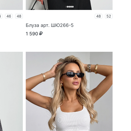
4
46
48
48
52
Блуза арт. ШЮ266-5
1 590