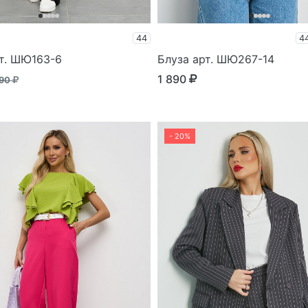
44
4
т. ШЮ163-6
Блуза арт. ШЮ267-14
1 890
790
- 20%