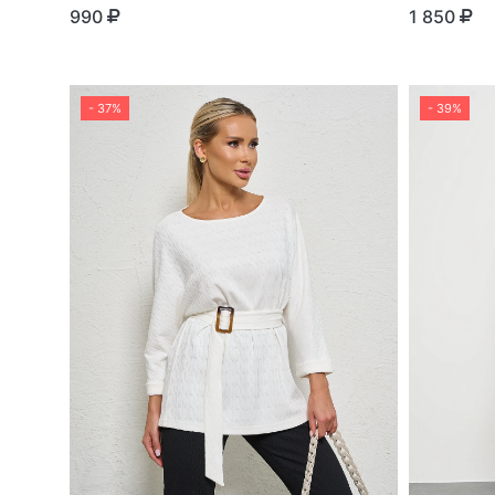
990
1 850
- 37%
- 39%