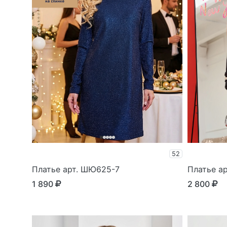
52
Платье арт. ШЮ625-7
Платье а
1 890
2 800