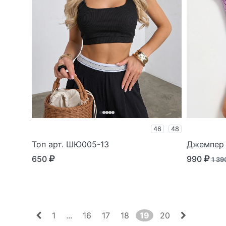
46
48
Топ арт. ШЮ005-13
Джемпер 
650
990
1 3
1
...
16
17
18
19
20