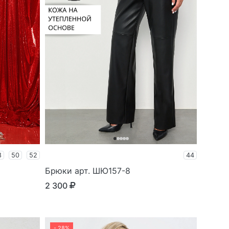
8
50
52
44
Брюки арт. ШЮ157-8
2 300
- 28%