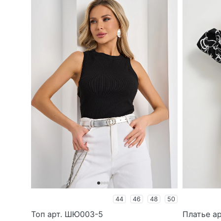
44
46
48
50
Топ арт. ШЮ003-5
Платье а