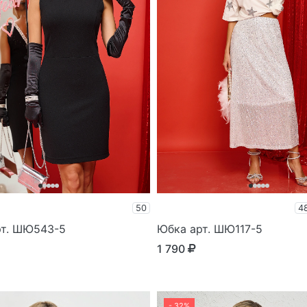
50
4
рт. ШЮ543-5
Юбка арт. ШЮ117-5
1 790
- 32%