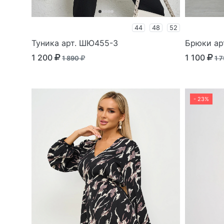
44
48
52
Туника арт. ШЮ455-3
Брюки ар
1 200
1 100
1 890
1 
- 23%