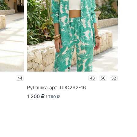
44
48
50
52
Рубашка арт. ШЮ292-16
1 200
1 790