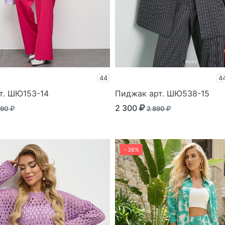
44
4
т. ШЮ153-14
Пиджак арт. ШЮ538-15
2 300
690
2 890
- 38%