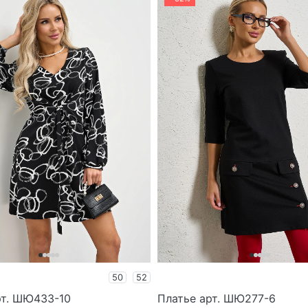
50
52
рт. ШЮ433-10
Платье арт. ШЮ277-6