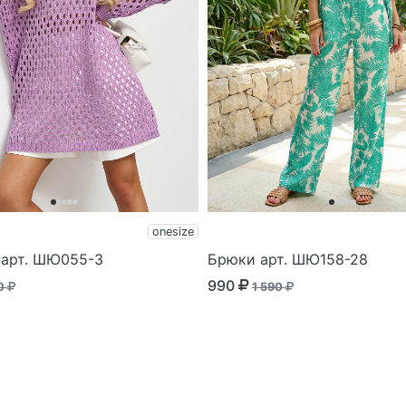
onesize
арт. ШЮ055-3
Брюки арт. ШЮ158-28
990
90
1 590