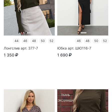
44
46
48
50
52
46
48
50
52
Лонгслив арт. 377-7
Юбка арт. ШЮ116-7
1 350
1 690