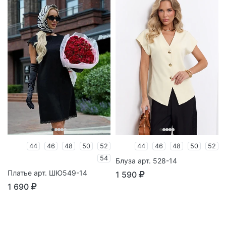
44
46
48
50
52
44
46
48
50
52
54
Блуза арт. 528-14
Платье арт. ШЮ549-14
1 590
1 690