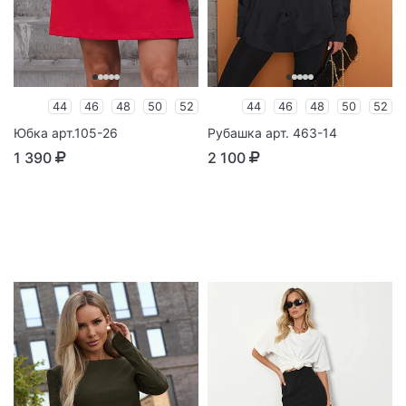
44
46
48
50
52
44
46
48
50
52
Юбка арт.105-26
Рубашка арт. 463-14
1 390
2 100