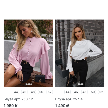
44
46
48
50
52
44
46
48
50
52
Блуза арт. 253-12
Блуза арт. 257-4
1 950
1 490