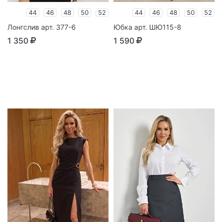
44
46
48
50
52
44
46
48
50
52
Лонгслив арт. 377-6
Юбка арт. ШЮ115-8
1 350
1 590