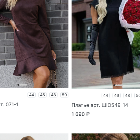
44
46
48
50
44
46
48
5
т. 071-1
Платье арт. ШЮ549-14
1 690