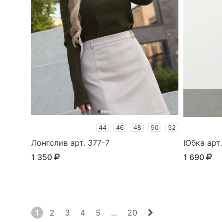
44
46
48
50
52
Лонгслив арт. 377-7
Юбка арт
1 350
1 690
1
2
3
4
5
...
20