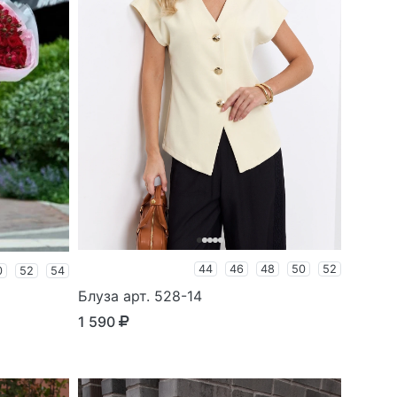
44
46
48
50
52
0
52
54
Блуза арт. 528-14
1 590