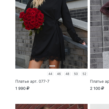
44
46
48
50
52
Платье арт. 077-7
Платье ар
1 990
2 100