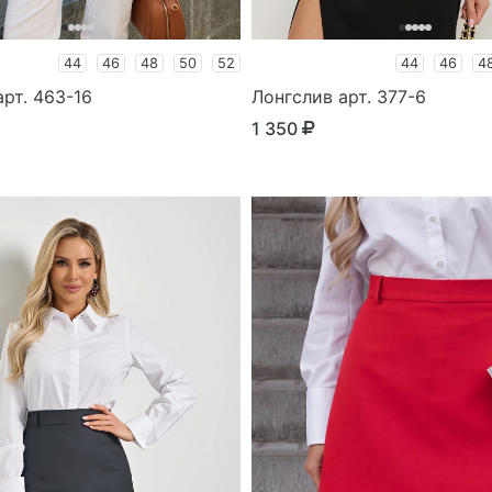
44
46
48
50
52
44
46
4
рт. 463-16
Лонгслив арт. 377-6
1 350