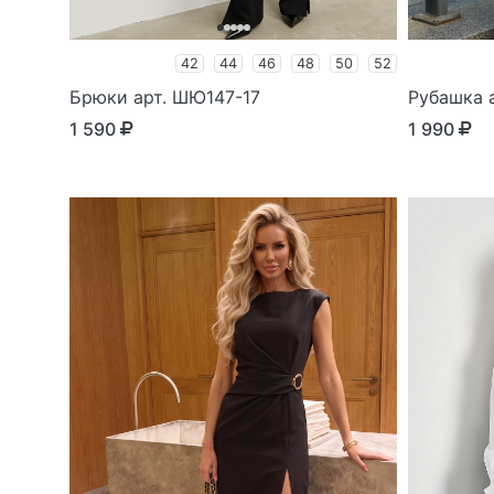
42
44
46
48
50
52
Брюки арт. ШЮ147-17
Рубашка а
1 590
1 990