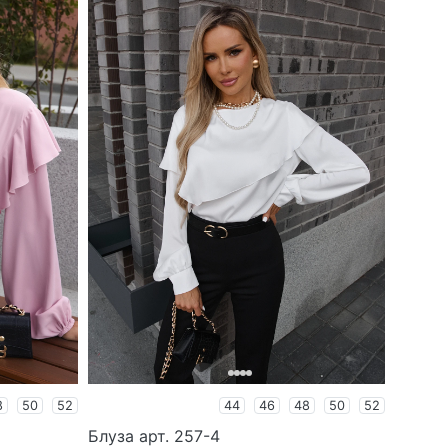
8
50
52
44
46
48
50
52
Блуза арт. 257-4