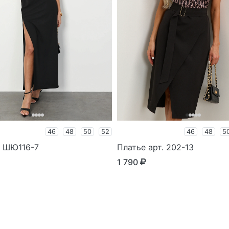
46
48
50
52
46
48
5
. ШЮ116-7
Платье арт. 202-13
1 790