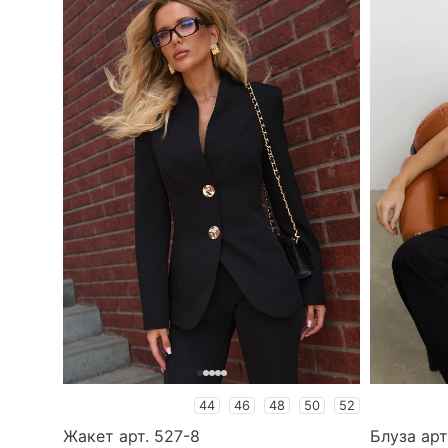
44
46
48
50
52
Жакет арт. 527-8
Блуза арт