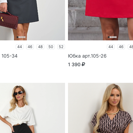
44
46
48
50
52
44
46
4
 105-34
Юбка арт.105-26
1 390