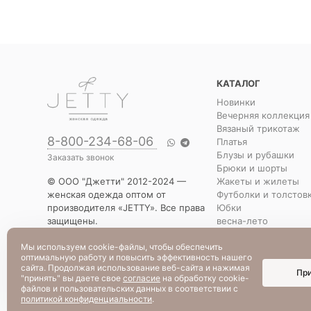
КАТАЛОГ
Новинки
Вечерняя коллекция
Вязаный трикотаж
8-800-234-68-06
Платья
Блузы и рубашки
Заказать звонок
Брюки и шорты
Жакеты и жилеты
© ООО "Джетти" 2012-2024 —
Футболки и толстов
женская одежда оптом от
Юбки
производителя «JETTY». Все права
весна-лето
защищены.
Распродажа
Указанная стоимость товаров и
Уценка
Мы используем cookie-файлы, чтобы обеспечить
условия их приобретения
оптимальную работу и повысить эффективность нашего
действительны по состоянию на
сайта. Продолжая использование веб-сайта и нажимая
Пр
текущую дату.
"принять" вы даете свое
согласие
на обработку cookie-
файлов и пользовательских данных в соответствии с
политикой конфиденциальности
.