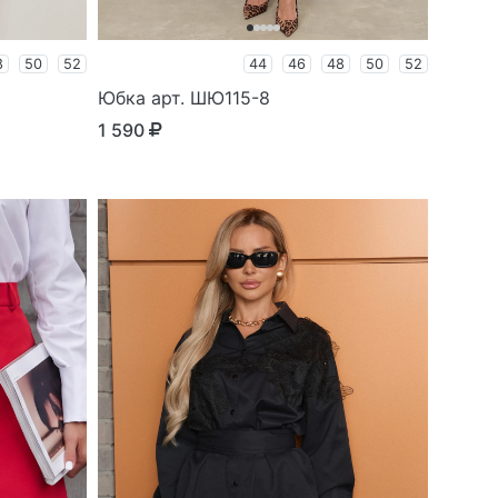
8
50
52
44
46
48
50
52
Юбка арт. ШЮ115-8
1 590