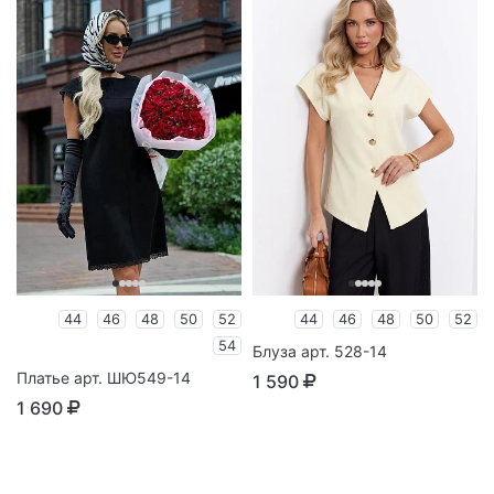
44
46
48
50
52
44
46
48
50
52
54
Блуза арт. 528-14
Платье арт. ШЮ549-14
1 590
1 690