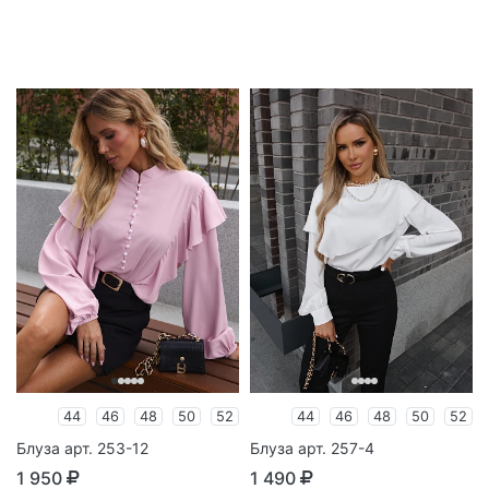
44
46
48
50
52
44
46
48
50
52
Блуза арт. 253-12
Блуза арт. 257-4
1 950
1 490