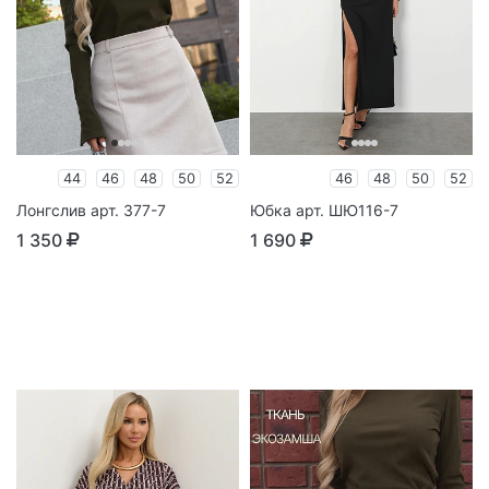
44
46
48
50
52
46
48
50
52
Лонгслив арт. 377-7
Юбка арт. ШЮ116-7
1 350
1 690