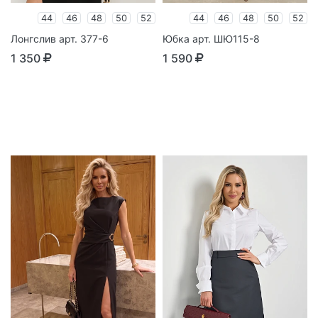
44
46
48
50
52
44
46
48
50
52
Лонгслив арт. 377-6
Юбка арт. ШЮ115-8
1 350
1 590