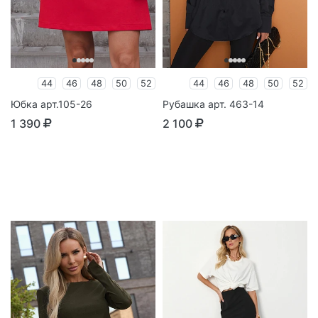
44
46
48
50
52
44
46
48
50
52
Юбка арт.105-26
Рубашка арт. 463-14
1 390
2 100