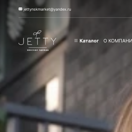
jettynskmarket@yandex.ru
Каталог
О КОМПАН