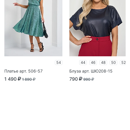
54
44
46
48
50
52
Платье арт. 506-57
Блуза арт. ШЮ208-15
1 490
790
1 890
990