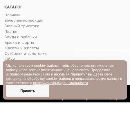
КАТАЛОГ
Новинки
Вечерняя коллекция
Вязаный трикотаж
Платья
Блузы и рубашки
Брюки и шорты
Жакеты и жилеты
Футболки и толстовки
Юбки
весна-лето
Мы используем cookie-файлы, чтобы обеспечить оптимальную
работу и повысить эффективность нашего сайта. Продолжая
Распродажа
использование веб-сайта и нажимая "принять" вы даете свое
Уценка
согласие
на обработку cookie-файлов и пользовательских данных в
соответствии с
политикой конфиденциальности
.
О НАС
0
Принять
О нас
Каталог
Поиск
Смотрели
Корзина
Профиль
Контакты
Презентации коллекций
Договор оферты
Политика конфиденциальности
Согласие на обработку персональных данных