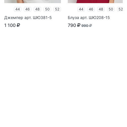
44
46
48
50
52
44
46
48
50
52
Джемпер арт. ШЮ381-5
Блуза арт. ШЮ208-15
1 100
790
990