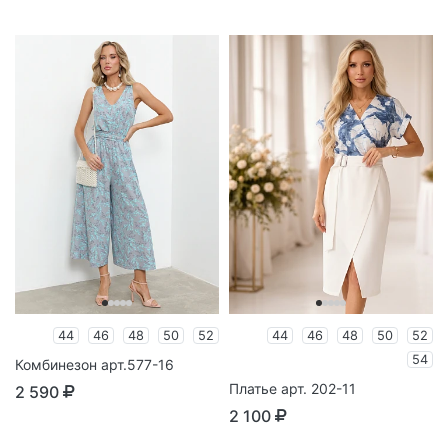
44
46
48
50
52
44
46
48
50
52
54
Комбинезон арт.577-16
Платье арт. 202-11
2 590
2 100