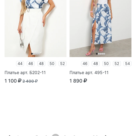
44
46
48
50
52
46
48
50
52
54
Платье арт. Б202-11
Платье арт. 495-11
1 100
1 890
2 400