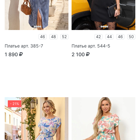
46
48
52
42
44
46
50
Платье арт. 385-7
Платье арт. 544-5
1 890
2 100
- 21%