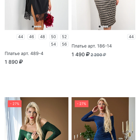
44
46
48
50
52
44
54
56
Платье арт. 186-14
Платье арт. 489-4
1 490
2 200
1 890
- 27%
- 27%