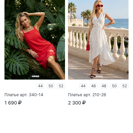
44
50
52
44
46
48
50
52
Платье арт. 340-14
Платье арт. 210-26
1 690
2 300