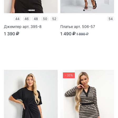
44
46
48
50
52
54
Джемпер арт. 395-8
Платье арт. 506-57
1 390
1 490
1 890
- 32%