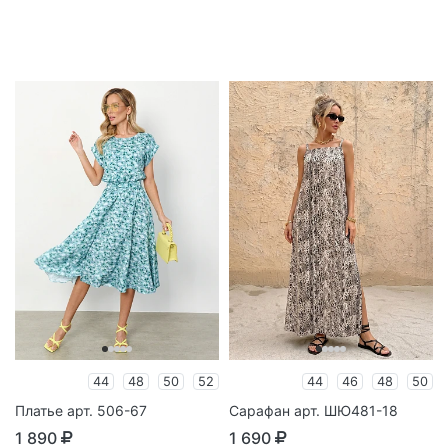
44
48
50
52
44
46
48
50
Платье арт. 506-67
Сарафан арт. ШЮ481-18
1 890
1 690