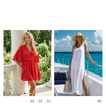
44
50
52
48