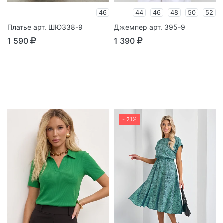
46
44
46
48
50
52
Платье арт. ШЮ338-9
Джемпер арт. 395-9
1 590
1 390
- 21%