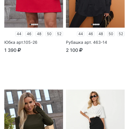
44
46
48
50
52
44
46
48
50
52
Юбка арт.105-26
Рубашка арт. 463-14
1 390
2 100