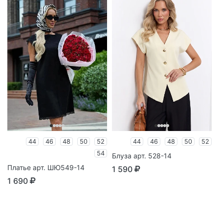
44
46
48
50
52
44
46
48
50
52
54
Блуза арт. 528-14
Платье арт. ШЮ549-14
1 590
1 690