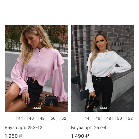
44
46
48
50
52
44
46
48
50
52
Блуза арт. 253-12
Блуза арт. 257-4
1 950
1 490