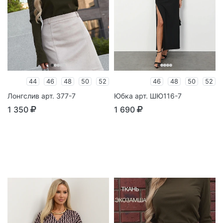
44
46
48
50
52
46
48
50
52
Лонгслив арт. 377-7
Юбка арт. ШЮ116-7
1 350
1 690