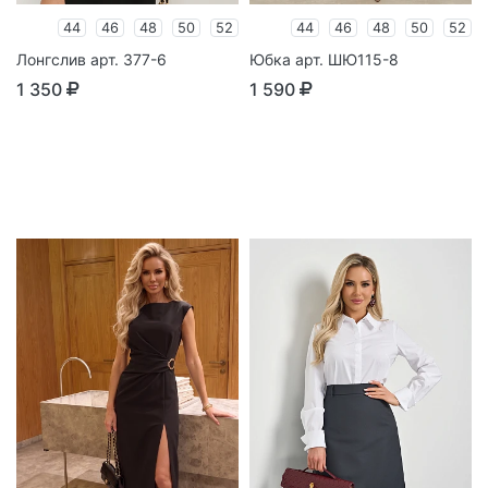
44
46
48
50
52
44
46
48
50
52
Лонгслив арт. 377-6
Юбка арт. ШЮ115-8
1 350
1 590