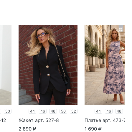
50
44
46
48
50
52
44
46
48
50
-12
Жакет арт. 527-8
Платье арт. 473-7
2 890
1 690