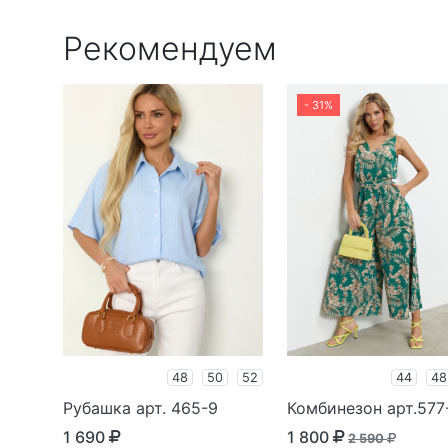
Рекомендуем
- 31%
48
50
52
44
48
Рубашка арт. 465-9
Комбинезон арт.577
1 690
1 800
2 590