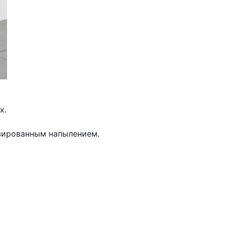
х.
зированным напылением.