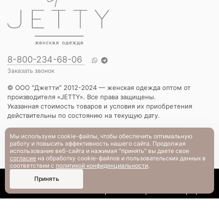
8-800-234-68-06
Заказать звонок
© ООО "Джетти" 2012-2024 — женская одежда оптом от
производителя «JETTY». Все права защищены.
Указанная стоимость товаров и условия их приобретения
действительны по состоянию на текущую дату.
КАТАЛОГ
Мы используем cookie-файлы, чтобы обеспечить оптимальную
работу и повысить эффективность нашего сайта. Продолжая
Новинки
использование веб-сайта и нажимая "принять" вы даете свое
Вечерняя коллекция
согласие
на обработку cookie-файлов и пользовательских данных в
Вязаный трикотаж
соответствии с
политикой конфиденциальности
.
Платья
0
Принять
Блузы и рубашки
Каталог
Поиск
Смотрели
Корзина
Профиль
Брюки и шорты
Жакеты и жилеты
Футболки и толстовки