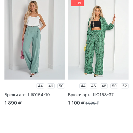
- 31%
44
46
50
44
46
48
50
52
Брюки арт. ШЮ154-10
Брюки арт. ШЮ158-37
1 890
1 100
1 590