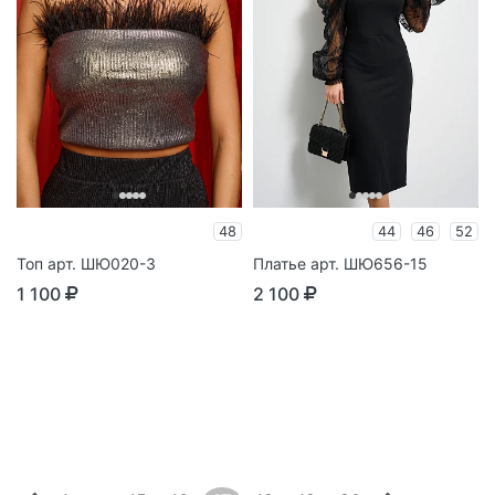
48
44
46
52
Топ арт. ШЮ020-3
Платье арт. ШЮ656-15
1 100
2 100