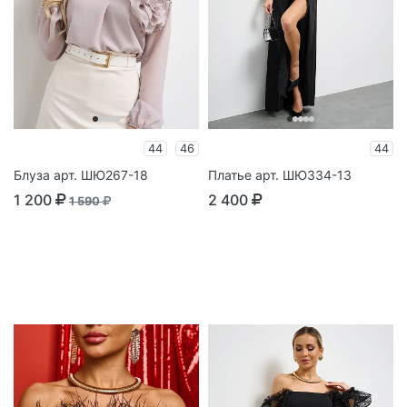
44
46
44
Блуза арт. ШЮ267-18
Платье арт. ШЮ334-13
1 200
2 400
1 590