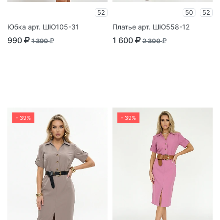
52
50
52
Юбка арт. ШЮ105-31
Платье арт. ШЮ558-12
990
1 600
1 390
2 300
- 39%
- 39%