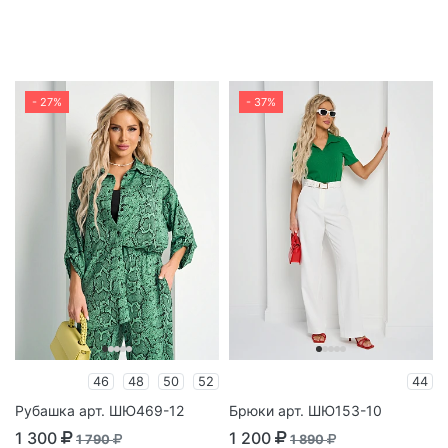
- 27%
- 37%
46
48
50
52
44
Рубашка арт. ШЮ469-12
Брюки арт. ШЮ153-10
1 300
1 200
1 790
1 890