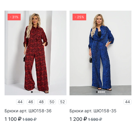
- 31%
- 25%
44
46
48
50
52
44
Брюки арт. ШЮ158-36
Брюки арт. ШЮ158-35
1 100
1 200
1 590
1 590