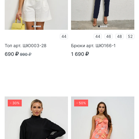
44
44
46
48
52
Топ арт. ШЮ003-28
Брюки арт. ШЮ166-1
690
1 690
990
- 30%
- 50%