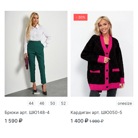
- 30%
44
46
50
52
onesize
Брюки арт. ШЮ148-4
Кардиган арт. ШЮ050-5
1 590
1 400
1 990