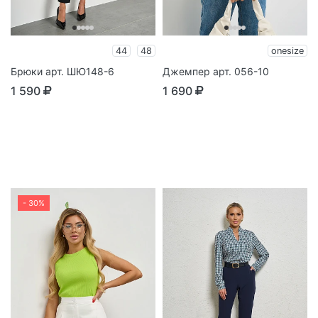
44
48
onesize
Брюки арт. ШЮ148-6
Джемпер арт. 056-10
1 590
1 690
- 30%