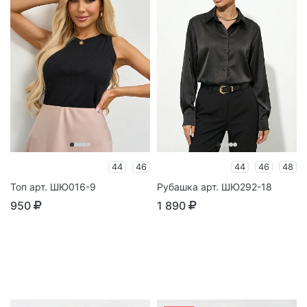
44
46
44
46
48
Топ арт. ШЮ016-9
Рубашка арт. ШЮ292-18
950
1 890