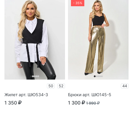
- 35%
50
52
44
Жилет арт. ШЮ534-3
Брюки арт. ШЮ145-5
1 350
1 300
1 990