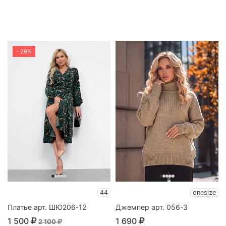
- 29%
44
onesize
Платье арт. ШЮ206-12
Джемпер арт. 056-3
1 500
1 690
2 100