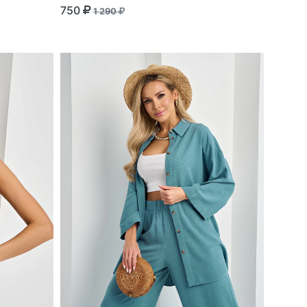
750
1 290