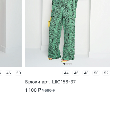
4
46
50
44
46
48
50
52
Брюки арт. ШЮ158-37
1 100
1 590