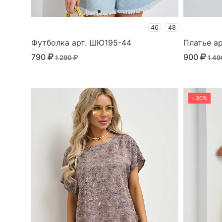
46
48
Футболка арт. ШЮ195-44
Платье а
790
900
1 290
1 4
- 30%