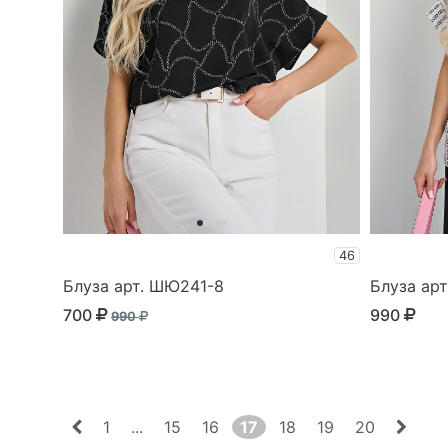
46
Блуза арт. ШЮ241-8
Блуза ар
700
990
990
1
...
15
16
17
18
19
20