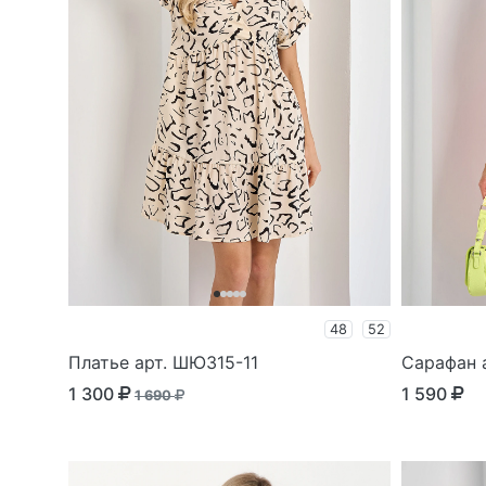
48
52
Платье арт. ШЮ315-11
Сарафан 
1 300
1 590
1 690