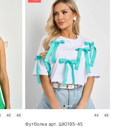
4
46
48
44
48
Футболка арт. ШЮ195-45