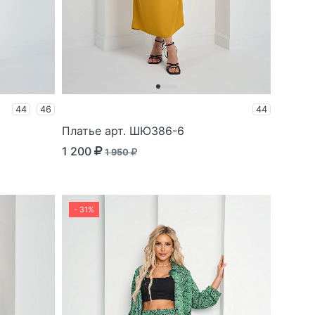
44
46
44
Платье арт. ШЮ386-6
1 200
1 950
- 31%