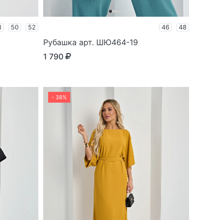
8
50
52
46
48
Рубашка арт. ШЮ464-19
1 790
- 38%