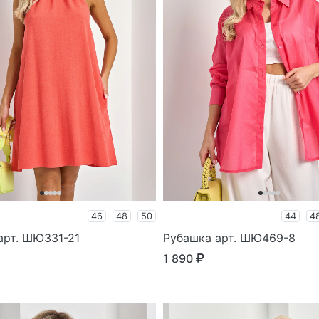
46
48
50
44
4
арт. ШЮ331-21
Рубашка арт. ШЮ469-8
1 890