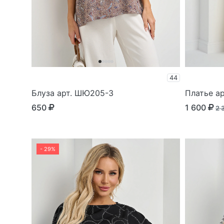
44
Блуза арт. ШЮ205-3
Платье а
650
1 600
2 
- 29%