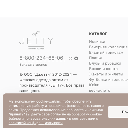
КАТАЛОГ
Новинки
Вечерняя коллекция
Вязаный трикотаж
8-800-234-68-06
Платья
Блузы и рубашки
Заказать звонок
Брюки и шорты
Жакеты и жилеты
© ООО "Джетти" 2012-2024 —
Футболки и толстов
женская одежда оптом от
Юбки
производителя «JETTY». Все права
весна-лето
защищены.
Распродажа
Указанная стоимость товаров и
Уценка
условия их приобретения
Мы используем cookie-файлы, чтобы обеспечить
оптимальную работу и повысить эффективность нашего
действительны по состоянию на
сайта. Продолжая использование веб-сайта и нажимая
Пр
текущую дату.
"принять" вы даете свое
согласие
на обработку cookie-
файлов и пользовательских данных в соответствии с
политикой конфиденциальности
.