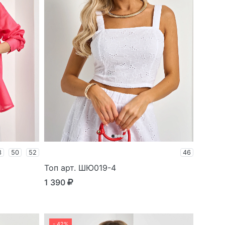
8
50
52
46
Топ арт. ШЮ019-4
1 390
- 42%