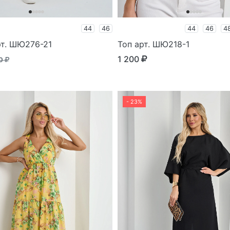
44
46
44
46
4
рт. ШЮ276-21
Топ арт. ШЮ218-1
1 200
90
- 23%