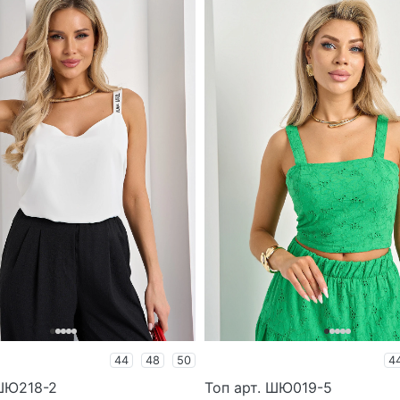
44
48
50
4
 ШЮ218-2
Топ арт. ШЮ019-5