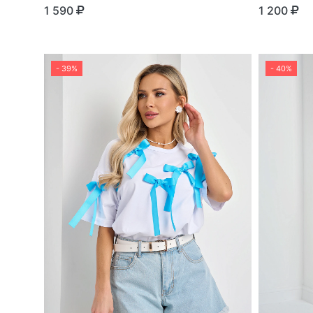
1 590
1 200
- 39%
- 40%