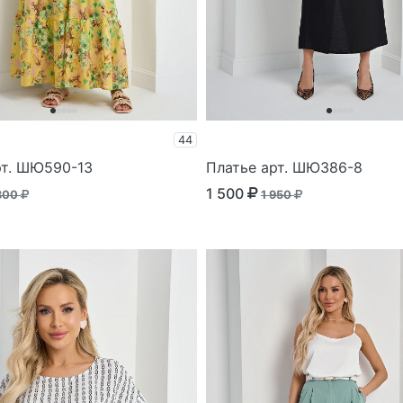
44
рт. ШЮ590-13
Платье арт. ШЮ386-8
1 500
300
1 950