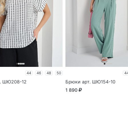
44
46
48
50
4
т. ШЮ208-12
Брюки арт. ШЮ154-10
1 890