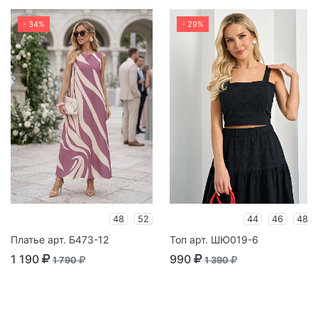
- 34%
- 29%
48
52
44
46
48
Платье арт. Б473-12
Топ арт. ШЮ019-6
1 190
990
1 790
1 390